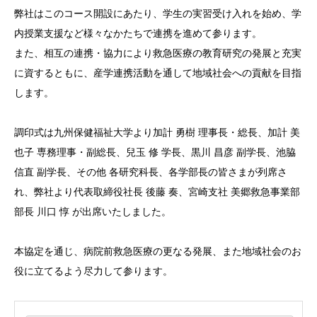
弊社はこのコース開設にあたり、学生の実習受け入れを始め、学
内授業支援など様々なかたちで連携を進めて参ります。
また、相互の連携・協力により救急医療の教育研究の発展と充実
に資するともに、産学連携活動を通して地域社会への貢献を目指
します。
調印式は九州保健福祉大学より加計 勇樹 理事長・総長、加計 美
也子 専務理事・副総長、兒玉 修 学長、黒川 昌彦 副学長、池脇
信直 副学長、その他 各研究科長、各学部長の皆さまが列席さ
れ、弊社より代表取締役社長 後藤 奏、宮崎支社 美郷救急事業部
部長 川口 惇 が出席いたしました。
本協定を通じ、病院前救急医療の更なる発展、また地域社会のお
役に立てるよう尽力して参ります。