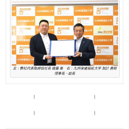
左：弊社代表取締役社長 後藤 奏 右：九州保健福祉大学 加計 勇樹
理事長・総長
｜
九州保健福祉大学ホームページ
｜
｜
救急救命コース開設のお知らせ
｜