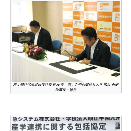
左：弊社代表取締役社長 後藤 奏 右：九州保健福祉大学 加計 勇樹
理事長・総長