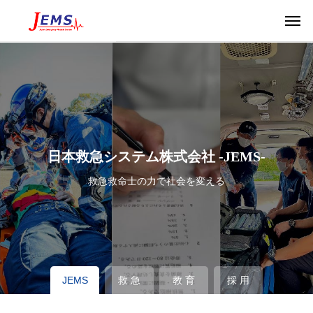
日本救急システム株式会社 -JEMS-
救急救命士の力で社会を変える
JEMS
救 急
教 育
採 用