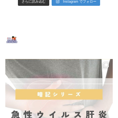
さらに読み込む
Instagram でフォロー
jems_qq_education
JEMS / 日本救急システム(株)
【救急救命士国家試験向け学
習アカウントです📖】
①第48回救急救命士国家試験の解説カ
ードをフィード配信(毎週月曜日)
②救命士クイズをストーリ
ーズ配信(毎週月・水・金曜日)🚑
救急救命士国家試験に向け
頑張りましょう💯✨
JEMS公式アカウント @jems_qq