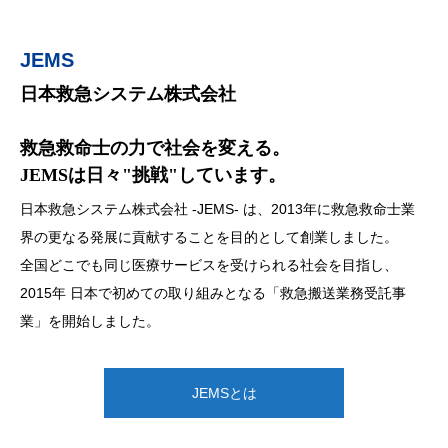
JEMS
救 急
教 育
採 用
日本救急システム株式会社
救急搬送業務受託事業
救急救命士国家試験対策教育事業
あなたが未来を構築する
JEMSはより良い病院前救急医療体制を構築するため、常に挑戦
救急救命士の力で社会を変える。
日本初の救急搬送業務民間受託
救急救命士教育の一翼を担えるよう様々な事業を
を続けています。
JEMSは日々"挑戦"しています。
展開しています。
2015年 JEMSは日本で初めて常備消防を設置していない自治体
あなたのチャレンジ精神・ベンチャー精神を発揮する場所はここ
日本救急システム株式会社 -JEMS- は、2013年に救急救命士業
【教 材】
より委託を受け、民間の救急救命士が119番通報に対応する「救
にあります。
界の更なる発展に貢献することを目的として創業しました。
・救急救命士国家試験対策模試
急搬送業務受託事業」を開始しました。
全国どこでも同じ医療サービスを受けられる社会を目指し、
・クイズアプリ
へき地離島の皆さまが安心して生活が出来る様、今後も真摯に業
JEMS採用情報
2015年 日本で初めての取り組みとなる「救急搬送業務受託事
・救急救命士オンライン予備校
務遂行に取り組んでいきます。
業」を開始しました。
救急救命士国家試験対策教育事業について
救急搬送業務受託事業について
JEMSとは