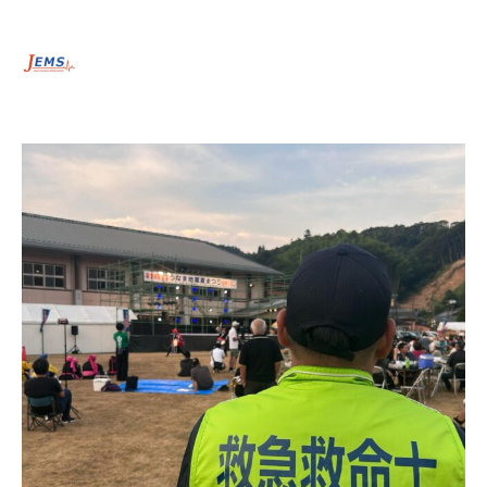
jems_qq
🔸消防機関のない自治体からの救急搬送業務を受託している
会社🚑
🔹へき地・離島で働く救急救命士の日常を発信⛰🏝
何気ない日常をかっこよく👍
🔸救急救命士のための学習ア
カウントも開設しています！ @jems_qq_education
🔹公式
HPはこちら